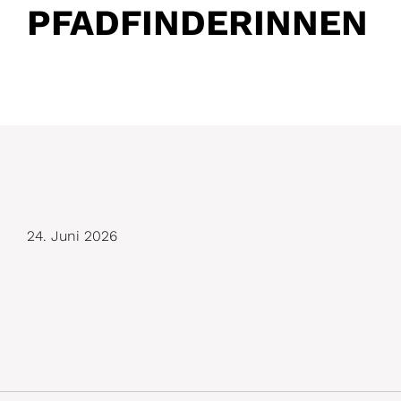
PFADFINDERINNEN
D
24. Juni 2026
e
t
a
i
l