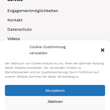
Engagementmöglichkeiten
Kontakt
Datenschutz
Videos
Cookie-Zustimmung
Downloads
verwalten
Der Gebrauch von Cookies erlaubt es uns, Ihnen die optimale Nutzung
dieser Website anzubieten. Wir verwenden Cookies zu
Statistikzwecken und zur Qualitätssicherung. Durch Fortfahren auf
unserer Website stimmen Sie dieser Verwendung zu.
Akzeptieren
© 2026 Bundesministerium für Arbeit,
Ablehnen
Soziales, Gesundheit, Pflege und