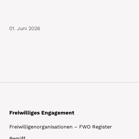
D
01. Juni 2026
e
t
a
i
l
s
Freiwilliges Engagement
Freiwilligenorganisationen – FWO Register
Begriff