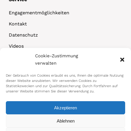
Engagementmöglichkeiten
Kontakt
Datenschutz
Videos
Cookie-Zustimmung
Downloads
verwalten
Der Gebrauch von Cookies erlaubt es uns, Ihnen die optimale Nutzung
dieser Website anzubieten. Wir verwenden Cookies zu
Statistikzwecken und zur Qualitätssicherung. Durch Fortfahren auf
unserer Website stimmen Sie dieser Verwendung zu.
Akzeptieren
© 2026 Bundesministerium für Arbeit,
Ablehnen
Soziales, Gesundheit, Pflege und