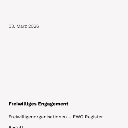
D
03. März 2026
e
t
a
i
l
s
Freiwilliges Engagement
Freiwilligenorganisationen – FWO Register
Begriff