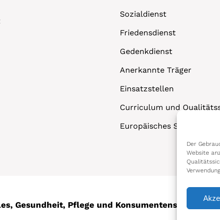
Sozialdienst
t
Friedensdienst
Gedenkdienst
Anerkannte Träger
Einsatzstellen
Curriculum und Qualitäts
Europäisches Solidaritäts
Der Gebrauc
Website anz
Qualitätssi
Verwendung
Akze
ales, Gesundheit, Pflege und Konsumentenschutz