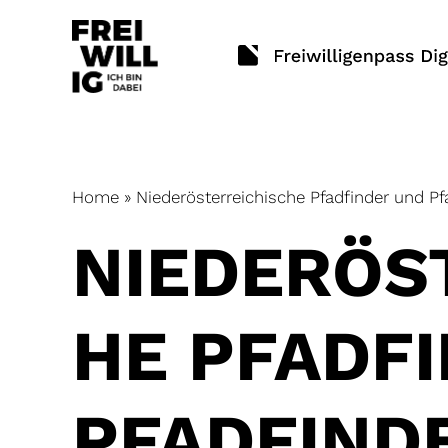
Skip
to
content
Home
»
Niederösterreichische Pfadfinder und P
NIEDERÖS
HE PFADF
PFADFIND