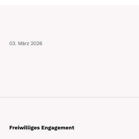
D
03. März 2026
e
t
a
i
l
s
Freiwilliges Engagement