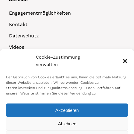
Engagementmöglichkeiten
Kontakt
Datenschutz
Videos
Cookie-Zustimmung
Downloads
verwalten
Der Gebrauch von Cookies erlaubt es uns, Ihnen die optimale Nutzung
dieser Website anzubieten. Wir verwenden Cookies zu
Statistikzwecken und zur Qualitätssicherung. Durch Fortfahren auf
unserer Website stimmen Sie dieser Verwendung zu.
Akzeptieren
© 2026 Bundesministerium für Arbeit,
Ablehnen
Soziales, Gesundheit, Pflege und