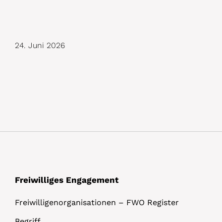
D
24. Juni 2026
e
t
a
i
l
s
Freiwilliges Engagement
Freiwilligenorganisationen – FWO Register
Begriff