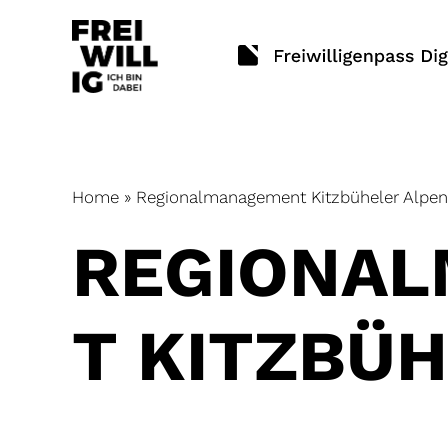
Skip
to
content
Home
»
Regionalmanagement Kitzbüheler Alpen
REGIONA
T KITZBÜ