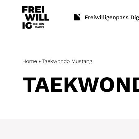
Skip
to
content
Home
»
Taekwondo Mustang
TAEKWON