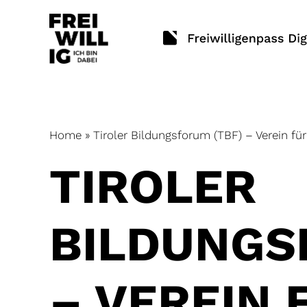
Skip
to
content
Home
»
Tiroler Bildungsforum (TBF) – Verein fü
TIROLER
BILDUNGS
– VEREIN 