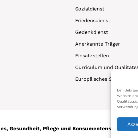
Sozialdienst
t
Friedensdienst
Gedenkdienst
Anerkannte Träger
Einsatzstellen
Curriculum und Qualitäts
Europäisches Solidaritäts
Der Gebrauc
Website anz
Qualitätssi
Verwendung
Akze
ales, Gesundheit, Pflege und Konsumentenschutz