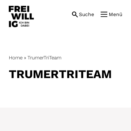
Skip
to
Suche
Menü
content
Home
»
TrumerTriTeam
TRUMERTRITEAM