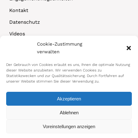
Kontakt
Datenschutz
Videos
Cookie-Zustimmung
Downloads
verwalten
Der Gebrauch von Cookies erlaubt es uns, Ihnen die optimale Nutzung
dieser Website anzubieten. Wir verwenden Cookies zu
Statistikzwecken und zur Qualitätssicherung. Durch Fortfahren auf
unserer Website stimmen Sie dieser Verwendung zu.
Akzeptieren
© 2026 Bundesministerium für Arbeit,
Ablehnen
Soziales, Gesundheit, Pflege und
Voreinstellungen anzeigen
Konsumentenschutz
Impressum
|
Datenschutz