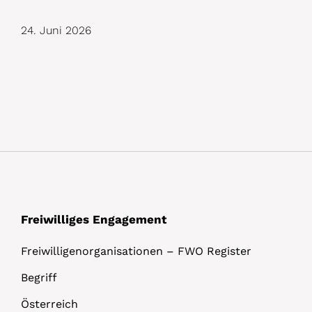
D
24. Juni 2026
e
t
a
i
l
s
Freiwilliges Engagement
Freiwilligenorganisationen – FWO Register
Begriff
Österreich