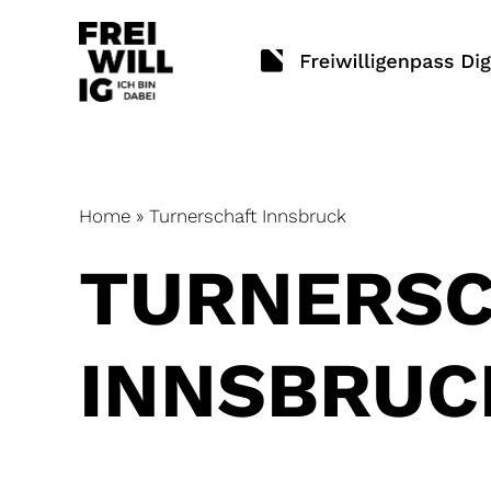
Skip
to
content
Home
»
Turnerschaft Innsbruck
TURNERS
INNSBRUC