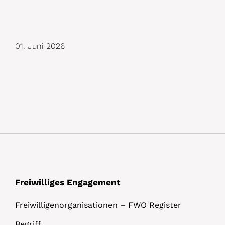
D
01. Juni 2026
e
t
a
i
l
s
Freiwilliges Engagement
Freiwilligenorganisationen – FWO Register
Begriff