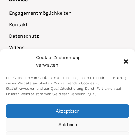
Engagementmöglichkeiten
Kontakt
Datenschutz
Videos
Cookie-Zustimmung
Downloads
verwalten
Der Gebrauch von Cookies erlaubt es uns, Ihnen die optimale Nutzung
dieser Website anzubieten. Wir verwenden Cookies zu
Statistikzwecken und zur Qualitätssicherung. Durch Fortfahren auf
unserer Website stimmen Sie dieser Verwendung zu.
Akzeptieren
© 2026 Bundesministerium für Arbeit,
Ablehnen
Soziales, Gesundheit, Pflege und