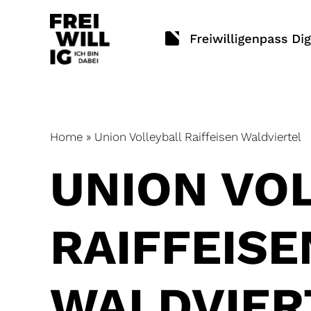
Skip
to
content
Home
»
Union Volleyball Raiffeisen Waldviertel
UNION VO
RAIFFEISE
WALDVIER