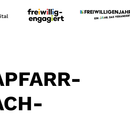
APFARR-
CH-G