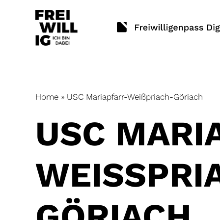
Skip
to
content
Home
»
USC Mariapfarr-Weißpriach-Göriach
USC MARI
WEISSPRIA
ÖRIACH