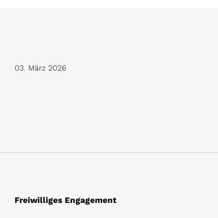
D
03. März 2026
e
t
a
i
l
s
Freiwilliges Engagement