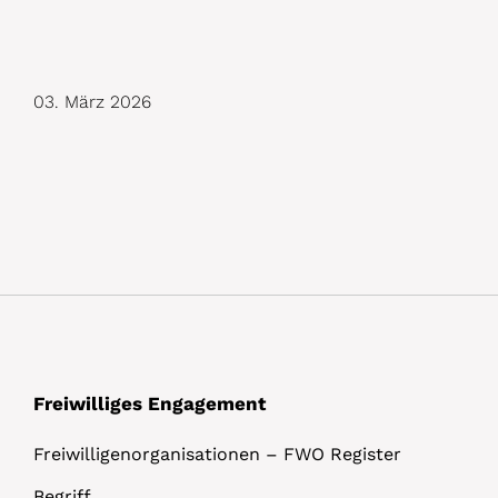
D
03. März 2026
e
t
a
i
l
s
Freiwilliges Engagement
Freiwilligenorganisationen – FWO Register
Begriff