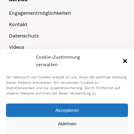
Engagementmöglichkeiten
Kontakt
Datenschutz
Videos
Cookie-Zustimmung
Downloads
verwalten
Der Gebrauch von Cookies erlaubt es uns, Ihnen die optimale Nutzung
dieser Website anzubieten. Wir verwenden Cookies zu
Statistikzwecken und zur Qualitätssicherung. Durch Fortfahren auf
unserer Website stimmen Sie dieser Verwendung zu.
Akzeptieren
© 2026 Bundesministerium für Arbeit,
Ablehnen
Soziales, Gesundheit, Pflege und