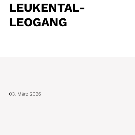
LEUKENTAL-
LEOGANG
D
03. März 2026
e
t
a
i