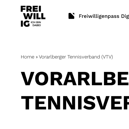
Skip
to
content
Home
»
Vorarlberger Tennisverband (VTV)
VORARLB
TENNISVE