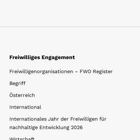
a
i
l
s
Freiwilliges Engagement
Freiwilligenorganisationen – FWO Register
Begriff
Österreich
International
Internationales Jahr der Freiwilligen für
nachhaltige Entwicklung 2026
Wirtschaft