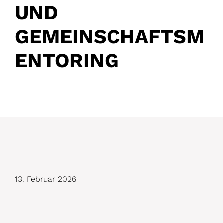
UND
GEMEINSCHAFTSM
ENTORING
D
13. Februar 2026
e
t