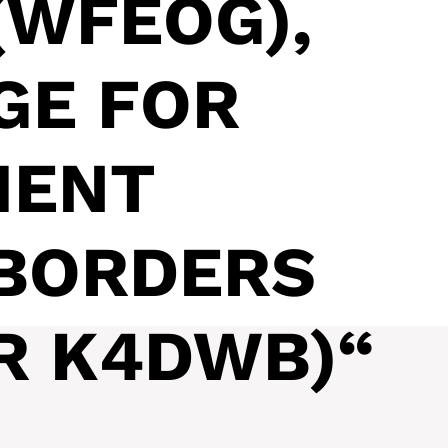
(WFEOG),
GE FOR
MENT
BORDERS
R K4DWB)“