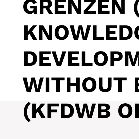
GRENZEN 
KNOWLED
DEVELOP
WITHOUT 
(KFDWB O