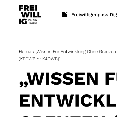
Skip
to
content
Home
»
„Wissen Für Entwicklung Ohne Grenzen
(KFDWB or K4DWB)“
„WISSEN 
ENTWICKL