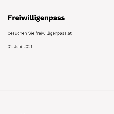
D
Freiwilligenpass
e
t
besuchen Sie freiwilligenpass.at
a
01. Juni 2021
i
l
s