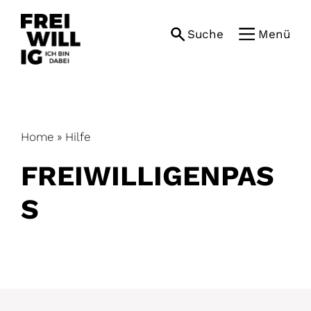
Skip
to
Suche
Menü
content
Home
»
Hilfe
FREIWILLIGENPAS
S