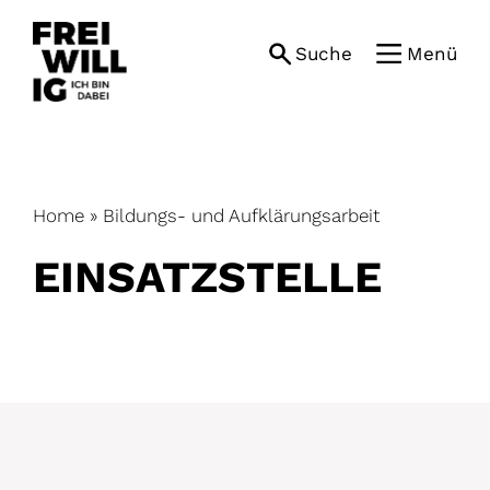
Skip
to
Suche
Menü
content
Home
»
Bildungs- und Aufklärungsarbeit
EINSATZ­STELLE