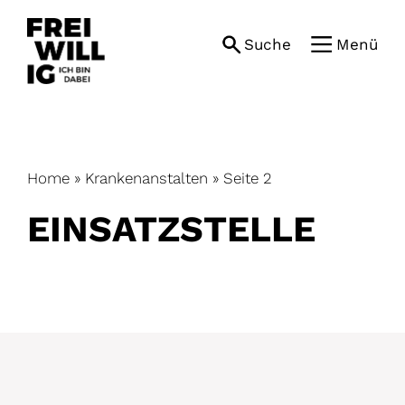
Skip
to
Suche
Menü
content
Home
»
Krankenanstalten
»
Seite 2
EINSATZ­STELLE