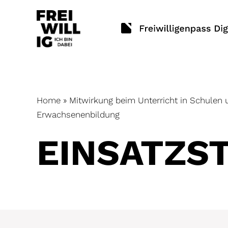
Skip
to
content
Home
»
Mitwirkung beim Unterricht in Schulen 
Erwachsenenbildung
EINSATZ­S